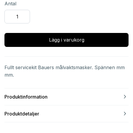
Antal
Lägg i varukorg
Fullt servicekit Bauers målvaktsmasker. Spännen mm
mm.
navigate_next
Produktinformation
navigate_next
Produktdetaljer