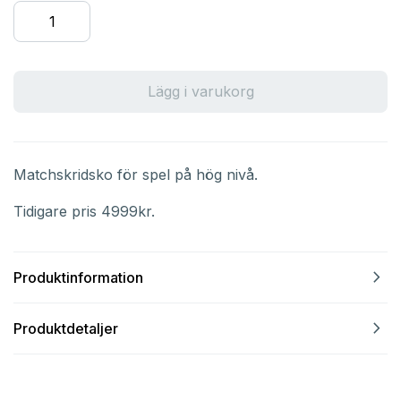
Lägg i varukorg
Matchskridsko för spel på hög nivå.
Tidigare pris 4999kr.
navigate_next
Produktinformation
navigate_next
Produktdetaljer