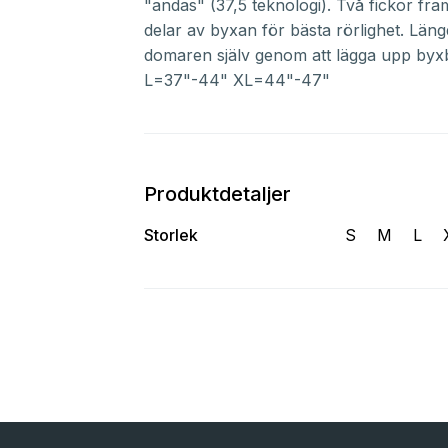
"andas" (37,5 teknologi). Två fickor fra
delar av byxan för bästa rörlighet. Läng
domaren själv genom att lägga upp byx
L=37"-44" XL=44"-47"
Produktdetaljer
Storlek
S
M
L