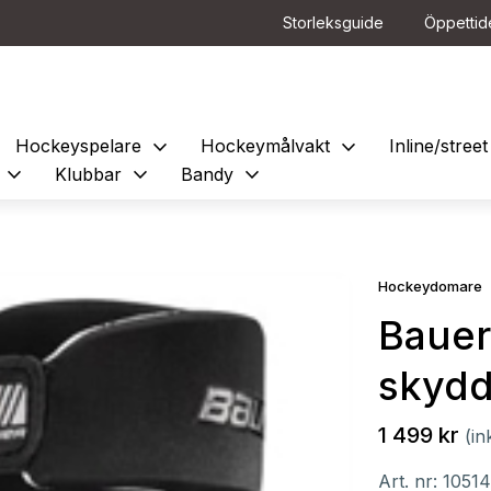
Storleksguide
Öppettid
expand_more
expand_more
Hockeyspelare
Hockeymålvakt
Inline/stre
expand_more
expand_more
expand_more
e
Klubbar
Bandy
Hockeydomare
Baue
skydd
1 499 kr
(in
Art. nr:
1051