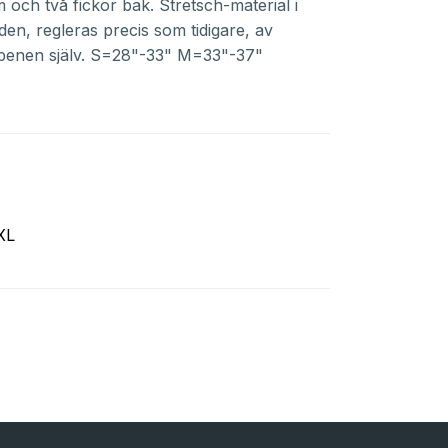
m och två fickor bak. Stretsch-material i
den, regleras precis som tidigare, av
benen själv. S=28"-33" M=33"-37"
XL