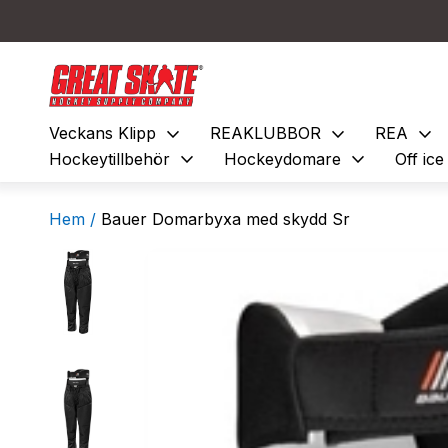
expand_more
expand_more
expand_more
Veckans Klipp
REAKLUBBOR
REA
expand_more
expand_more
Hockeytillbehör
Hockeydomare
Off ic
Hem /
Bauer Domarbyxa med skydd Sr