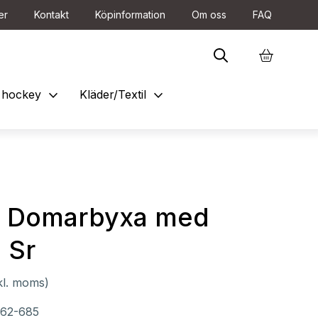
er
Kontakt
Köpinformation
Om oss
FAQ
expand_more
expand_more
et hockey
Kläder/Textil
r Domarbyxa med
 Sr
kl. moms)
462-685