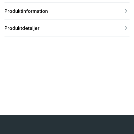
navigate_next
Produktinformation
navigate_next
Produktdetaljer