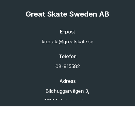
Great Skate Sweden AB
E-post
kontakt@greatskate.se
Telefon
08-915582
Adress
Bildhuggarvägen 3,
12144 Johanneshov
Org.nr
556433-6880