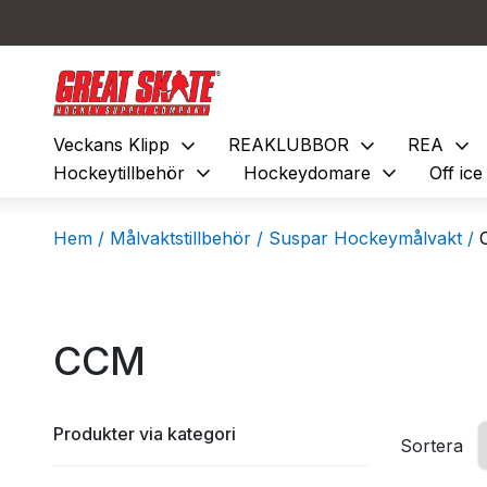
expand_more
expand_more
expand_more
Veckans Klipp
REAKLUBBOR
REA
expand_more
expand_more
Hockeytillbehör
Hockeydomare
Off ic
Hem /
Målvaktstillbehör /
Suspar Hockeymålvakt /
CCM
Produkter via kategori
Sortera