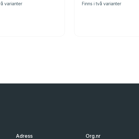
vå varianter
Finns i två varianter
Adress
Org.nr