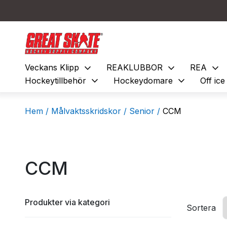
expand_more
expand_more
expand_more
Veckans Klipp
REAKLUBBOR
REA
expand_more
expand_more
Hockeytillbehör
Hockeydomare
Off ic
Hem /
Målvaktsskridskor /
Senior /
CCM
CCM
Produkter via kategori
Sortera